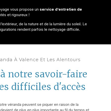
ttoyage vous propose un
service d’entretien de
és et rigoureux !
xtérieur, de la nature et de la lumière du soleil. Le
urations rendent parfois le nettoyage difficile.
randa À Valence Et Les Alentours
à notre savoir-faire
es difficiles d'accès
votre véranda peuvent se piquer en raison de la
on devient de plus en plus importante au fil du temps et