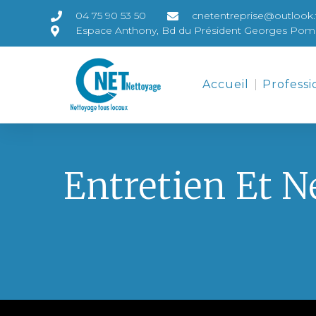
04 75 90 53 50
cnetentreprise@outlook.
Espace Anthony, Bd du Président Georges Pom
Accueil
Professi
Entretien Et N