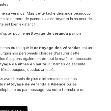
antes.
i-même sa véranda. Mais cette tâche demande beaucoup
 si le nombre de panneaux à nettoyer et la hauteur de
e est bien existant !
t d’opter pour le
nettoyage de véranda par un
ents du fait que le
nettoyage des vérandas
est un
 pourquoi nos personnels chargés d’assurer cette
les équipons également de tout le matériel nécessaire
oyage de vitres en hauteur
: harnais de sécurité,
s télescopiques, coudes articulés…
us avez besoin de plus d’informations sur nos
 de
nettoyage de véranda à Valence
ou les
téléphone ou par message, via notre formulaire de