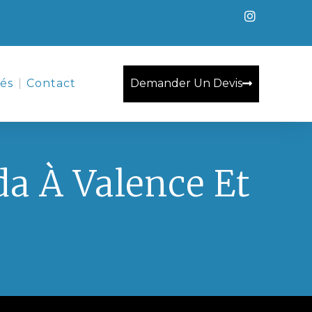
Demander Un Devis
tés
Contact
da À Valence Et