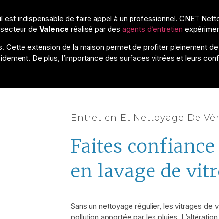
 il est indispensable de faire appel à un professionnel. CNET Ne
 secteur de
Valence
réalisé par des
agents d’entretien
expériment
. Cette extension de la maison permet de profiter pleinement de l’e
dement. De plus, l’importance des surfaces vitrées et leurs config
Entretien Et Nettoyage De Vé
Faites confiance 
en lavage de vitr
Sans un nettoyage régulier, les vitrages de 
pollution apportée par
les
pluie
s
. L’altérati